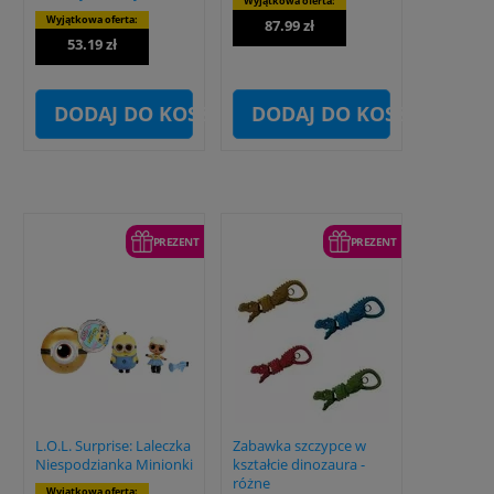
Wyjątkowa oferta:
Wyjątkowa oferta:
87.99 zł
53.19 zł
DODAJ DO KOSZYKA
DODAJ DO KOSZYKA
PREZENT
PREZENT
L.O.L. Surprise: Laleczka
Zabawka szczypce w
Niespodzianka Minionki
kształcie dinozaura -
różne
Wyjątkowa oferta: