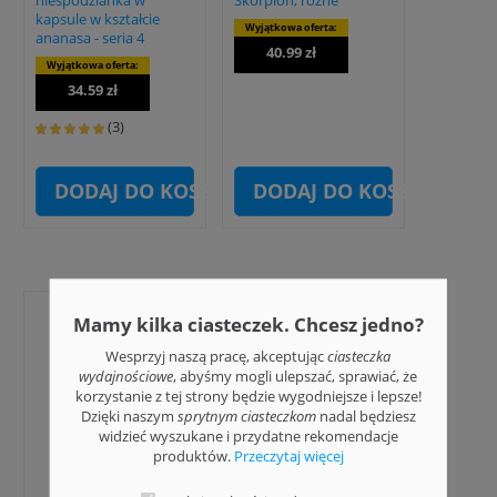
niespodzianka w
Skorpion, różne
kapsule w kształcie
Wyjątkowa oferta:
ananasa - seria 4
40.99 zł
Wyjątkowa oferta:
34.59 zł
(3)
DODAJ DO KOSZYKA
DODAJ DO KOSZYKA
Mamy kilka ciasteczek. Chcesz jedno?
PREZENT
PREZENT
Wesprzyj naszą pracę, akceptując
ciasteczka
wydajnościowe
, abyśmy mogli ulepszać, sprawiać, że
korzystanie z tej strony będzie wygodniejsze i lepsze!
Dzięki naszym
sprytnym ciasteczkom
nadal będziesz
widzieć wyszukane i przydatne rekomendacje
produktów.
Przeczytaj więcej