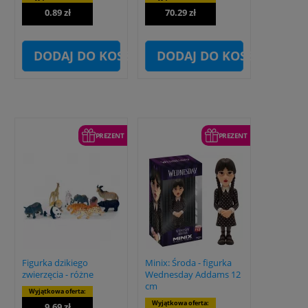
0.89 zł
70.29 zł
DODAJ DO KOSZYKA
DODAJ DO KOSZYKA
PREZENT
PREZENT
Figurka dzikiego
Minix: Środa - figurka
zwierzęcia - różne
Wednesday Addams 12
cm
Wyjątkowa oferta:
Wyjątkowa oferta:
9.69 zł