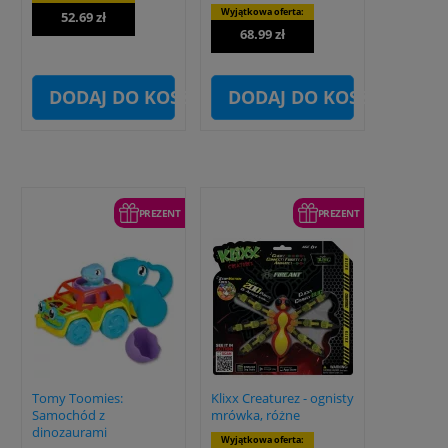
Wyjątkowa oferta:
52.69 zł
68.99 zł
DODAJ DO KOSZYKA
DODAJ DO KOSZYKA
PREZENT
PREZENT
Tomy Toomies:
Klixx Creaturez - ognisty
Samochód z
mrówka, różne
dinozaurami
Wyjątkowa oferta: