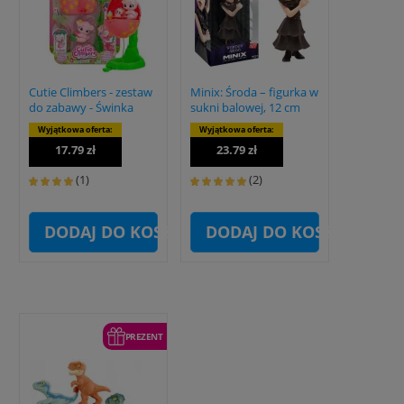
Cutie Climbers - zestaw
Minix: Środa – figurka w
do zabawy - Świnka
sukni balowej, 12 cm
Wyjątkowa oferta:
Wyjątkowa oferta:
17.79 zł
23.79 zł
(1)
(2)
DODAJ DO KOSZYKA
DODAJ DO KOSZYKA
PREZENT