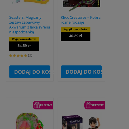
Seasters: Magiczny
Klixx Creaturez – Kobra,
zestaw zabawowy
różne rodzaje
Akwarium z lalką syreną
Wyjątkowa oferta:
niespodzianką
40.89 zł
Wyjątkowa oferta:
54.59 zł
(2)
DODAJ DO KOSZYKA
DODAJ DO KOSZYKA
PREZENT
PREZENT