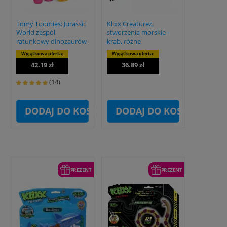
Tomy Toomies: Jurassic
Klixx Creaturez,
World zespół
stworzenia morskie -
ratunkowy dinozaurów
krab, różne
Wyjątkowa oferta:
Wyjątkowa oferta:
42.19 zł
36.89 zł
(14)
DODAJ DO KOSZYKA
DODAJ DO KOSZYKA
PREZENT
PREZENT