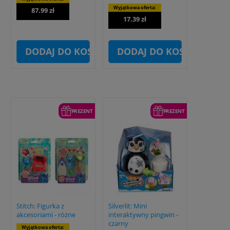
Wyjątkowa oferta:
87.99 zł
17.39 zł
DODAJ DO KOSZYKA
DODAJ DO KOSZYKA
PREZENT
PREZENT
Stitch: Figurka z
Silverlit: Mini
akcesoriami - różne
interaktywny pingwin -
czarny
Wyjątkowa oferta: