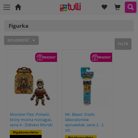
LISTA ŻYCZ
TWOJA 
SZ
Strona
główna
Figurka
KOLEJNOŚĆ
FILTR
PREZENT
PREZENT
Monster Flex: Potwór,
Mr. Beast: Stado
który można rozciągać,
laboratoriów
seria 4 - Żołnierz Morski
epruwetek, seria 2 - 2
szt.
Wyjątkowa oferta:
Wyjątkowa oferta: