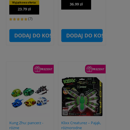
Wyjątkowa oferta:
36.99 zł
23.79 zł
(7)
DODAJ DO KOSZYKA
DODAJ DO KOSZYKA
PREZENT
PREZENT
Kung Zhu: pancerz -
Klixx Creaturez – Pająk,
różne
różnorodne