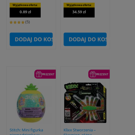
Wyjątkowa oferta:
Wyjątkowa oferta:
0.89 zł
34.59 zł
(5)
DODAJ DO KOSZYKA
DODAJ DO KOSZYKA
PREZENT
PREZENT
Stitch: Mini figurka
Klixx Stworzenia –