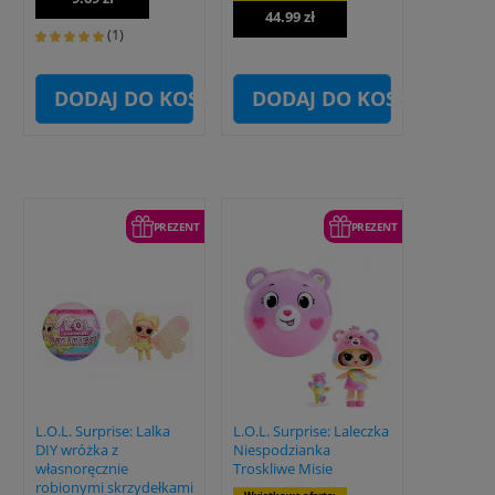
44.99 zł
(1)
DODAJ DO KOSZYKA
DODAJ DO KOSZYKA
PREZENT
PREZENT
L.O.L. Surprise: Lalka
L.O.L. Surprise: Laleczka
DIY wróżka z
Niespodzianka
własnoręcznie
Troskliwe Misie
robionymi skrzydełkami