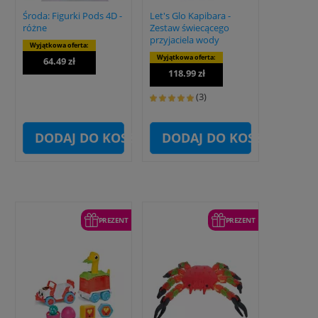
Środa: Figurki Pods 4D -
Let's Glo Kapibara -
różne
Zestaw świecącego
przyjaciela wody
Wyjątkowa oferta:
Wyjątkowa oferta:
64.49 zł
118.99 zł
(3)
DODAJ DO KOSZYKA
DODAJ DO KOSZYKA
PREZENT
PREZENT