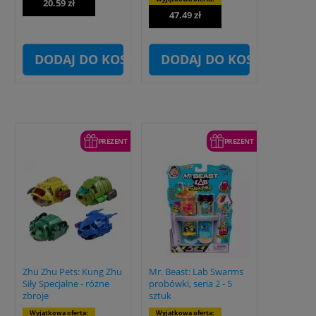
20.59 zł
47.49 zł
DODAJ DO KOSZYKA
DODAJ DO KOSZYKA
PREZENT
PREZENT
Zhu Zhu Pets: Kung Zhu
Mr. Beast: Lab Swarms
Siły Specjalne - różne
probówki, seria 2 - 5
zbroje
sztuk
Wyjątkowa oferta:
Wyjątkowa oferta: