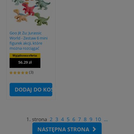
Goo Jit Zu: Jurassic
World - Zestaw 6 mini
figurek akcji, które
można rozciągać
Wyjątkowa oferta:
56.29 zł
(3)
DODAJ DO KOSZYKA
1. strona
2
3
4
5
6
7
8
9
10
…
NASTĘPNA STRONA