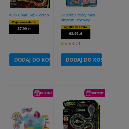
Klixx Creaturez – Pyton
Silverlit: Uroczy mini
pingwin - różowy
Wyjątkowa oferta:
Wyjątkowa oferta:
37.99 zł
68.99 zł
(1)
DODAJ DO KOSZYKA
DODAJ DO KOSZYKA
PREZENT
PREZENT